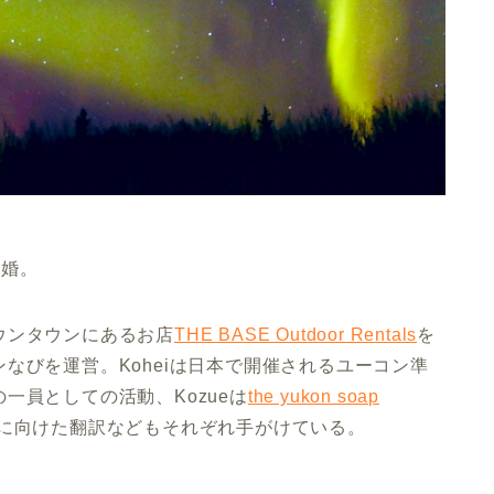
結婚。
ウンタウンにあるお店
THE BASE Outdoor Rentals
を
なびを運営。Koheiは日本で開催されるユーコン準
一員としての活動、Kozueは
the yukon soap
市場に向けた翻訳などもそれぞれ手がけている。