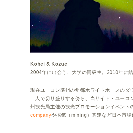
Kohei & Kozue
2004年に出会う、大学の同級生。2010年に
現在ユーコン準州の州都ホワイトホースのダ
二人で切り盛りする傍ら、当サイト・ユーコン
州観光局主催の観光プロモーションイベントの
company
や採鉱（mining）関連など日本