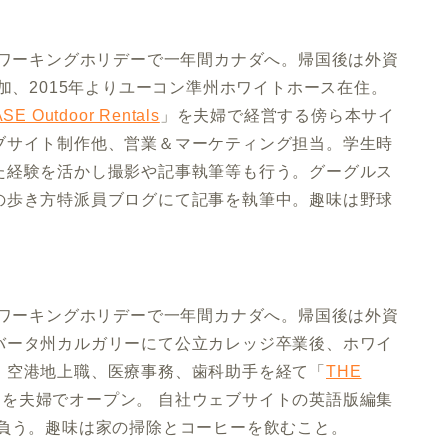
、ワーキングホリデーで一年間カナダへ。帰国後は外資
加、2015年よりユーコン準州ホワイトホース在住。
SE Outdoor Rentals
」を夫婦で経営する傍ら本サイ
ブサイト制作他、営業＆マーケティング担当。学生時
た経験を活かし撮影や記事執筆等も行う。グーグルス
の歩き方特派員ブログにて記事を執筆中。趣味は野球
、ワーキングホリデーで一年間カナダへ。帰国後は外資
バータ州カルガリーにて公立カレッジ卒業後、ホワイ
、空港地上職、医療事務、歯科助手を経て「
THE
を夫婦でオープン。 自社ウェブサイトの英語版編集
け負う。趣味は家の掃除とコーヒーを飲むこと。