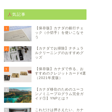
人気記事
【保存版】カナダの銀行チェ
1
ック（小切手）を使いこなそ
う
【カナダでお掃除】ナチュラ
2
ルクリーニングのおすすめグ
ッズ
【保存版】カナダで作る、お
3
すすめのクレジットカード4選
（2021年度版）
【カナダ移住のためのユーコ
4
ンノミニープログラム完全ガ
イド①】YNPとは？
これだけは押さえたい、カナ
5