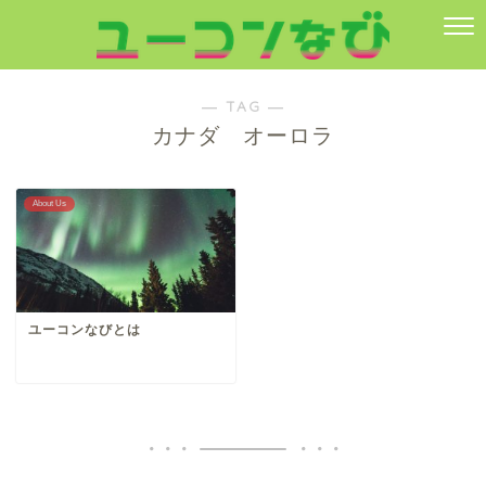
― TAG ―
カナダ オーロラ
About Us
ユーコンなびとは