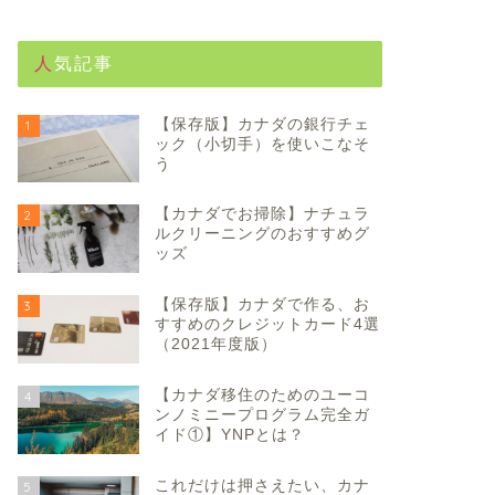
人気記事
【保存版】カナダの銀行チェ
1
ック（小切手）を使いこなそ
う
【カナダでお掃除】ナチュラ
2
ルクリーニングのおすすめグ
ッズ
【保存版】カナダで作る、お
3
すすめのクレジットカード4選
（2021年度版）
【カナダ移住のためのユーコ
4
ンノミニープログラム完全ガ
イド①】YNPとは？
これだけは押さえたい、カナ
5