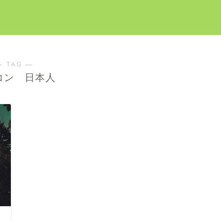
― TAG ―
コン 日本人