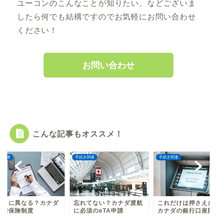
ユーコンのこんなことが知りたい、などございま
したら何でも結構ですのでお気軽にお問い合わせ
ください！
お問い合わせ
こんな記事もオススメ！
き関連
手続き関連
手続き関連
ごとに異なる？カナダ
忘れてない？カナダ渡航
これだけは押さえた
健康保険制度
に必須のeTA申請
カナダの銀行口座開